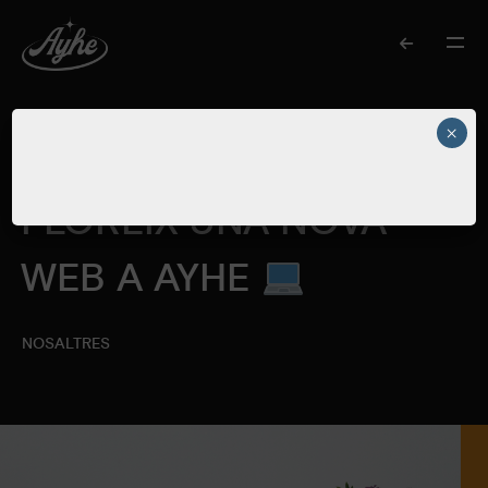
×
15 D'ABRIL DE 2024
FLOREIX UNA NOVA
WEB A AYHE
NOSALTRES